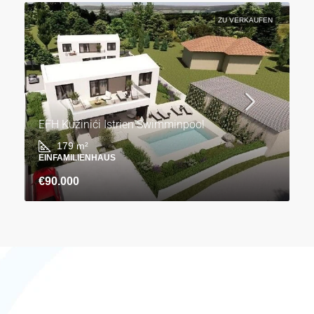
ZU VERKAUFEN
EFH Kužinići Istrien Swimminpool
179
m²
EINFAMILIENHAUS
€90.000