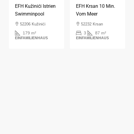
EFH Krsan 10 Min.
EFH Kužinići Istrien
Vom Meer
Swimminpool
52232 Krsan
52206 Kužinići
3
87
m²
179
m²
EINFAMILIENHAUS
EINFAMILIENHAUS