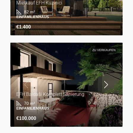
Mietkauf EFH Kuzinici
82
m²
EINFAMILIENHAUS
€1.400
ZU VERKAUFEN
EFH Baldaši Komplett Sanierung
70
m²
EINFAMILIENHAUS
€100.000