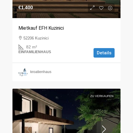
€1.400
Mietkauf EFH Kuzinici
52206 Kuzinici
82
m²
EINFAMILIENHAUS
Details
kroatienhaus
ZU VERKAUFEN