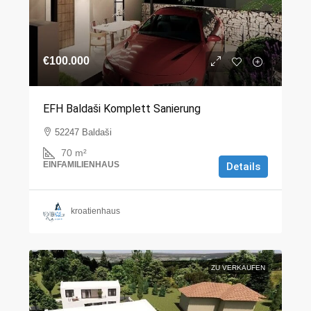
€100.000
EFH Baldaši Komplett Sanierung
52247 Baldaši
70
m²
EINFAMILIENHAUS
Details
kroatienhaus
ZU VERKAUFEN