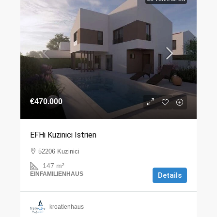
€470.000
EFHi Kuzinici Istrien
52206 Kuzinici
147
m²
EINFAMILIENHAUS
Details
kroatienhaus