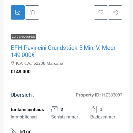
ZU VERKAUFEN
EFH Pavincini Grundstück 5 Min. V. Meer
149.000€
K.A K.A., 52208 Marcana
€149.000
Übersicht
Property ID:
HZ383097
Einfamilienhaus
2
1
Immobilienart
Schlafzimmer
Badezimmer
54 m²