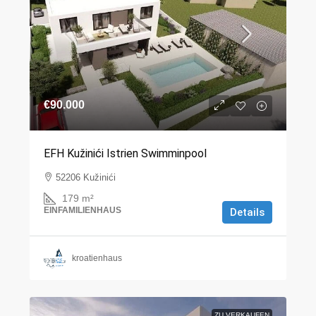
€90.000
EFH Kužinići Istrien Swimminpool
52206 Kužinići
179
m²
EINFAMILIENHAUS
Details
kroatienhaus
ZU VERKAUFEN