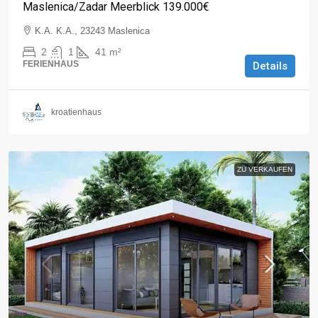
Maslenica/Zadar Meerblick 139.000€
K.A. K.A., 23243 Maslenica
2
1
41
m²
FERIENHAUS
Details
kroatienhaus
ZU VERKAUFEN