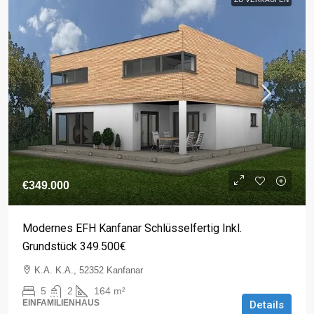
€349.000
Modernes EFH Kanfanar Schlüsselfertig Inkl.
Grundstück 349.500€
K.A. K.A., 52352 Kanfanar
5
2
164
m²
EINFAMILIENHAUS
Details