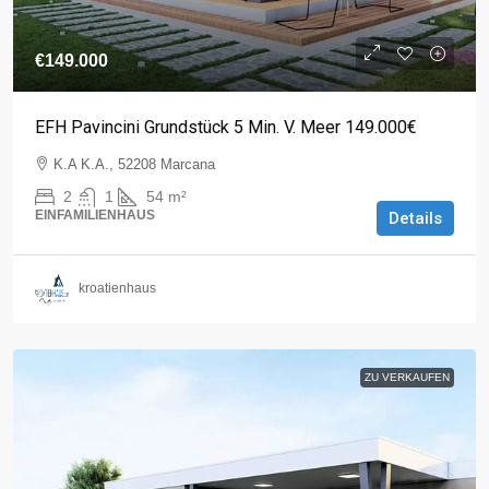
€149.000
EFH Pavincini Grundstück 5 Min. V. Meer 149.000€
K.A K.A., 52208 Marcana
2
1
54
m²
EINFAMILIENHAUS
Details
kroatienhaus
ZU VERKAUFEN