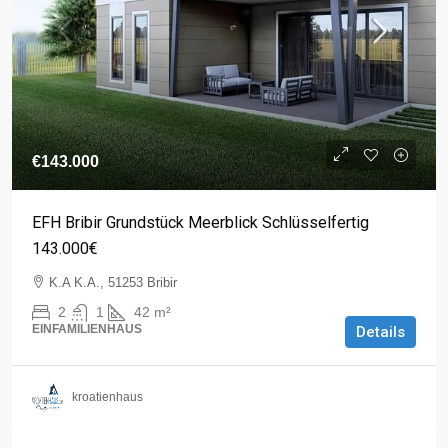
€143.000
EFH Bribir Grundstück Meerblick Schlüsselfertig
143.000€
K.A K.A., 51253 Bribir
2
1
42
m²
EINFAMILIENHAUS
Details
kroatienhaus