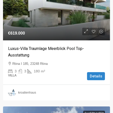
€619.000
Luxus-Villa Traumlage Meerblick Pool Top-
Ausstattung
Rtina I 185, 23248 Rtina
3
3
180
m²
VILLA
Details
kroatienhaus
ZU VERKAUFEN