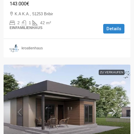
143.000€
K.A K.A., 51253 Bribir
2
1
42
m²
EINFAMILIENHAUS
Details
kroatienhaus
ZU VERKAUFEN