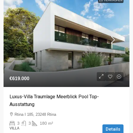
ZU VERKAUFEN
€619.000
Luxus-Villa Traumlage Meerblick Pool Top-
Ausstattung
Rtina I 185, 23248 Rtina
3
3
180
m²
VILLA
Details