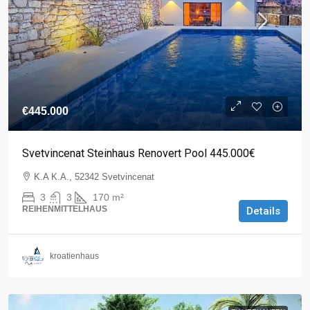
€445.000
Svetvincenat Steinhaus Renovert Pool 445.000€
K.A K.A., 52342 Svetvincenat
3
3
170
m²
REIHENMITTELHAUS
Details
kroatienhaus