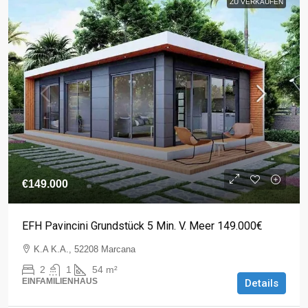
ZU VERKAUFEN
€149.000
EFH Pavincini Grundstück 5 Min. V. Meer 149.000€
K.A K.A., 52208 Marcana
2
1
54
m²
EINFAMILIENHAUS
Details