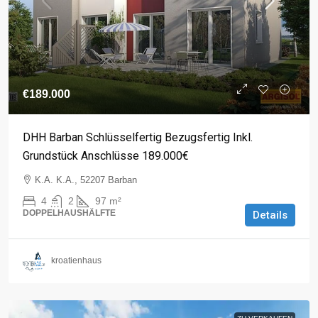
€189.000
DHH Barban Schlüsselfertig Bezugsfertig Inkl.
Grundstück Anschlüsse 189.000€
K.A. K.A., 52207 Barban
4
2
97
m²
DOPPELHAUSHÄLFTE
Details
kroatienhaus