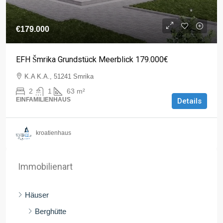
€179.000
EFH Šmrika Grundstück Meerblick 179.000€
K.A K.A., 51241 Smrika
2
1
63
m²
EINFAMILIENHAUS
Details
kroatienhaus
Immobilienart
Häuser
Berghütte