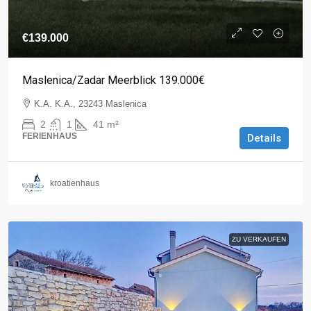
€139.000
Maslenica/Zadar Meerblick 139.000€
K.A. K.A., 23243 Maslenica
2
1
41
m²
FERIENHAUS
Details
kroatienhaus
ZU VERKAUFEN