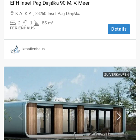
EFH Insel Pag Dinjiška 90 M. V. Meer
K.A. K.A., 23250 Insel Pag Dinjiška
2
1
85
m²
FERIENHAUS
Details
kroatienhaus
ZU VERKAUFEN