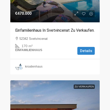
€470.000
Einfamilienhaus In Svetvincenat Zu Verkaufen.
52342 Svetvincenat
170
m²
EINFAMILIENHAUS
Details
kroatienhaus
ZU VERKAUFEN