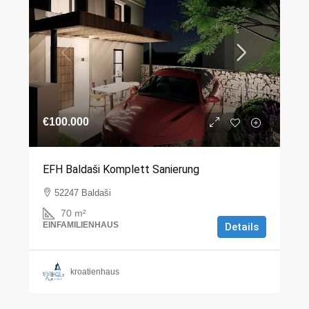
€100.000
EFH Baldaši Komplett Sanierung
52247 Baldaši
70
m²
EINFAMILIENHAUS
Details
kroatienhaus