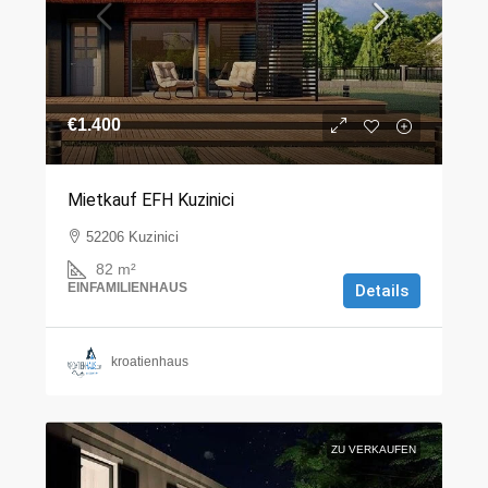
€1.400
Mietkauf EFH Kuzinici
52206 Kuzinici
82
m²
EINFAMILIENHAUS
Details
kroatienhaus
ZU VERKAUFEN