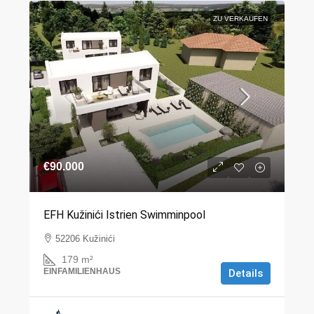
ZU VERKAUFEN
€90.000
EFH Kužinići Istrien Swimminpool
52206 Kužinići
179
m²
EINFAMILIENHAUS
Details