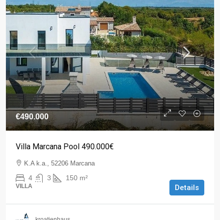
€490.000
Villa Marcana Pool 490.000€
K.A k.a., 52206 Marcana
4
3
150
m²
VILLA
Details
kroatienhaus