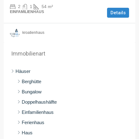
2
1
54
m²
EINFAMILIENHAUS
Details
kroatienhaus
Immobilienart
Häuser
Berghütte
Bungalow
Doppelhaushälfte
Einfamilienhaus
Ferienhaus
Haus