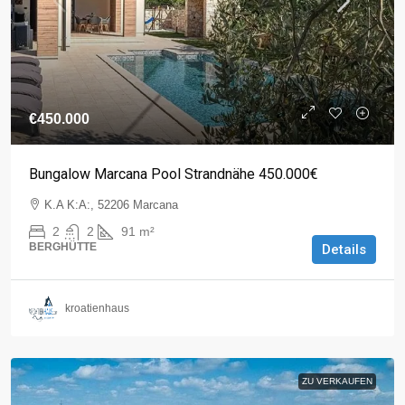
€450.000
Bungalow Marcana Pool Strandnähe 450.000€
K.A K:A:, 52206 Marcana
2
2
91
m²
BERGHÜTTE
Details
kroatienhaus
ZU VERKAUFEN