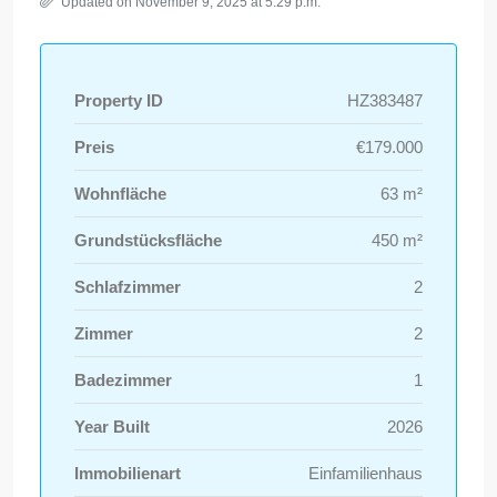
Updated on November 9, 2025 at 5:29 p.m.
Property ID
HZ383487
Preis
€179.000
Wohnfläche
63 m²
Grundstücksfläche
450 m²
Schlafzimmer
2
Zimmer
2
Badezimmer
1
Year Built
2026
Immobilienart
Einfamilienhaus