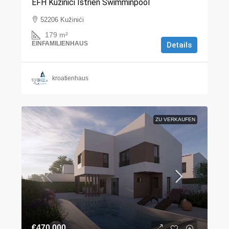
EFH Kužinići Istrien Swimminpool
52206 Kužinići
179
m²
EINFAMILIENHAUS
Details
kroatienhaus
ZU VERKAUFEN
€470.000