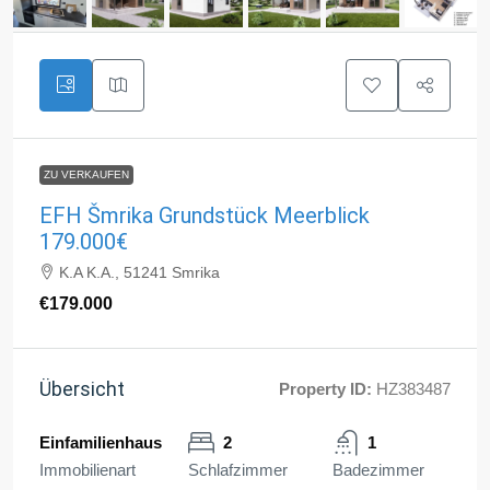
ZU VERKAUFEN
EFH Šmrika Grundstück Meerblick
179.000€
K.A K.A., 51241 Smrika
€179.000
Übersicht
Property ID:
HZ383487
Einfamilienhaus
2
1
Immobilienart
Schlafzimmer
Badezimmer