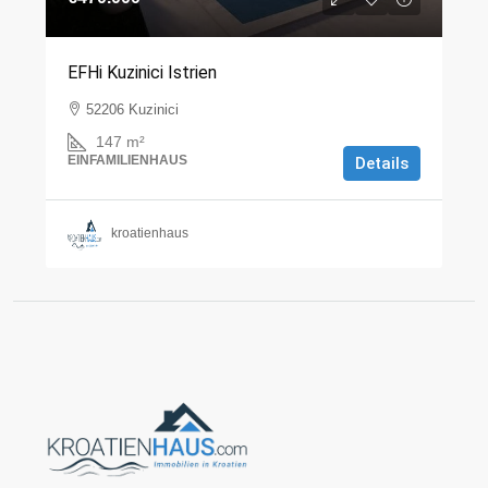
EFHi Kuzinici Istrien
52206 Kuzinici
147
m²
EINFAMILIENHAUS
Details
kroatienhaus