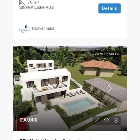
70
m²
EINFAMILIENHAUS
Details
kroatienhaus
ZU VERKAUFEN
€90.000