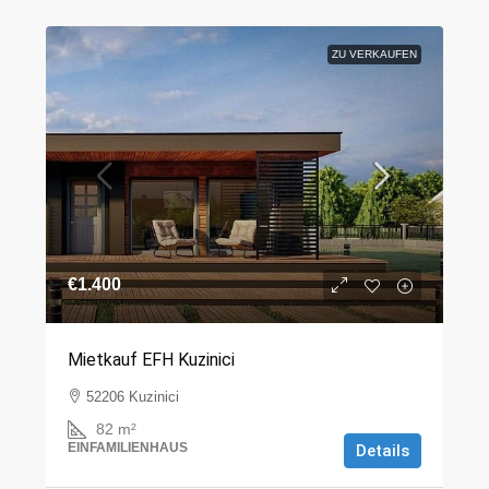
ZU VERKAUFEN
€1.400
Mietkauf EFH Kuzinici
52206 Kuzinici
82
m²
EINFAMILIENHAUS
Details