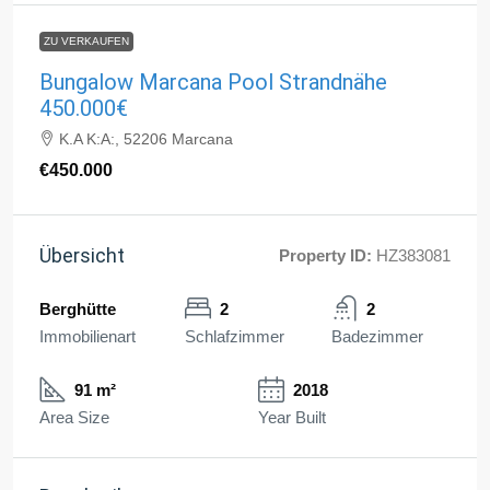
ZU VERKAUFEN
Bungalow Marcana Pool Strandnähe
450.000€
K.A K:A:, 52206 Marcana
€450.000
Übersicht
Property ID:
HZ383081
Berghütte
2
2
Immobilienart
Schlafzimmer
Badezimmer
91 m²
2018
Area Size
Year Built