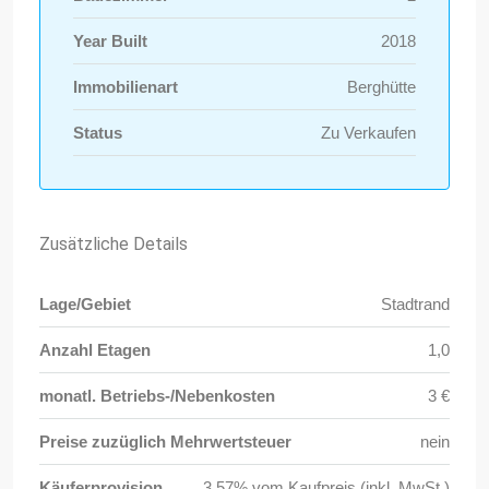
Year Built
2018
Immobilienart
Berghütte
Status
Zu Verkaufen
Zusätzliche Details
Lage/Gebiet
Stadtrand
Anzahl Etagen
1,0
monatl. Betriebs-/Nebenkosten
3 €
Preise zuzüglich Mehrwertsteuer
nein
Käuferprovision
3,57% vom Kaufpreis (inkl. MwSt.)