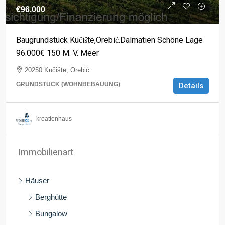
€96.000
Baugrundstück Kučište,Orebić.Dalmatien Schöne Lage
96.000€ 150 M. V. Meer
20250 Kučište, Orebić
GRUNDSTÜCK (WOHNBEBAUUNG)
Details
kroatienhaus
Immobilienart
Häuser
Berghütte
Bungalow