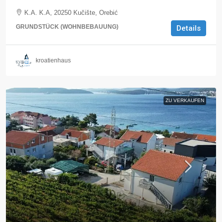
K.A. K.A, 20250 Kučište, Orebić
GRUNDSTÜCK (WOHNBEBAUUNG)
Details
kroatienhaus
ZU VERKAUFEN