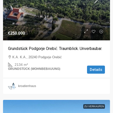
€250.000
Grundstück Podgorje Orebić. Traumblick. Unverbaubar.
K.A. K.A., 20240 Podgorje Orebić
2134
m²
GRUNDSTÜCK (WOHNBEBAUUNG)
Details
kroatienhaus
ZU VERKAUFEN