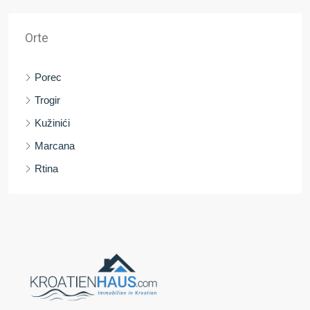
Orte
Porec
Trogir
Kužinići
Marcana
Rtina