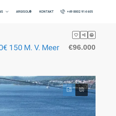
NS
ARGISOL®
KONTAKT
+49 8802 914 605
€ 150 M. V. Meer
€96.000