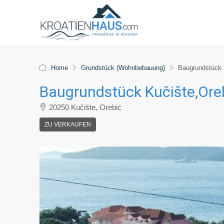
Home
Grundstück (Wohnbebauung)
Baugrundstück 
Baugrundstück Kučište,Ore
20250 Kučište, Orebić
ZU VERKAUFEN