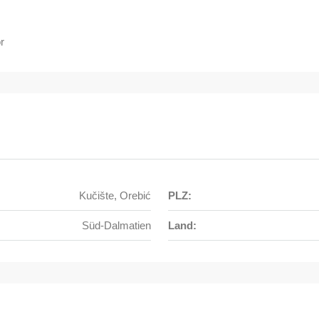
r
Kučište, Orebić
PLZ:
Süd-Dalmatien
Land: