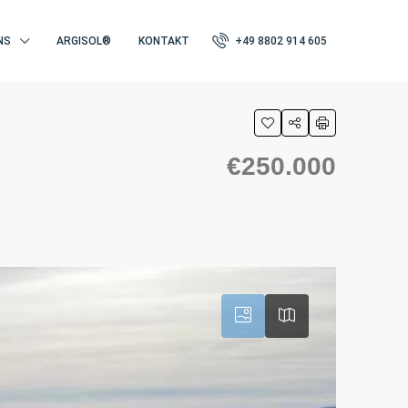
NS
ARGISOL®
KONTAKT
+49 8802 914 605
€250.000