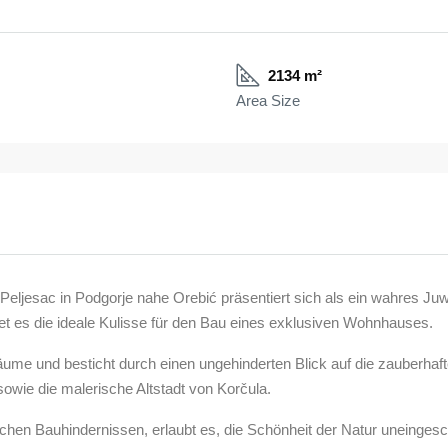
2134 m²
Area Size
ljesac in Podgorje nahe Orebić präsentiert sich als ein wahres Juw
t es die ideale Kulisse für den Bau eines exklusiven Wohnhauses.
me und besticht durch einen ungehinderten Blick auf die zauberhaft
owie die malerische Altstadt von Korčula.
glichen Bauhindernissen, erlaubt es, die Schönheit der Natur uneinge