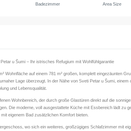
Badezimmer
Area Size
Petar u Šumi – Ihr istrisches Refugium mit Wohlfühlgarantie
m² Wohnfläche auf einem 781 m² großen, komplett eingezäunten Gru
rnaher Lage überzeugt. In der Nähe von Sveti Petar u Šumi, einem c
lung und Lebensqualität.
enen Wohnbereich, der durch große Glastüren direkt auf die sonnige
ringen. Die moderne, voll ausgestattete Küche mit Essbereich lädt zu
mit eigenem Bad zusätzlichen Komfort bieten.
bergeschoss, wo sich ein weiteres, großzügiges Schlafzimmer mit e