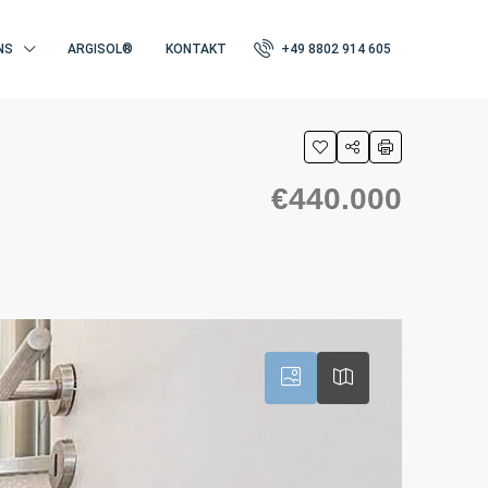
NS
ARGISOL®
KONTAKT
+49 8802 914 605
€440.000