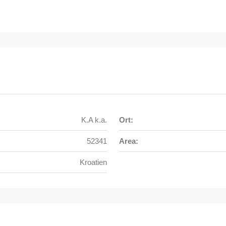
K.A k.a.
Ort:
52341
Area:
Kroatien