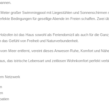
pannen.
x 4 Meter großer Swimmingpool mit Liegestühlen und Sonnenschirmen 
erfekte Bedingungen für gesellige Abende im Freien schaffen. Zwei ü
Holzofen ist das Haus sowohl als Feriendomizil als auch für die Ga
n das Gefühl von Freiheit und Naturverbundenheit.
vom Meer entfernt, vereint dieses Anwesen Ruhe, Komfort und Nähe 
aus, das istrische Lebensart und zeitlosen Wohnkomfort perfekt verbi
rem Netzwerk
en
en
oatien