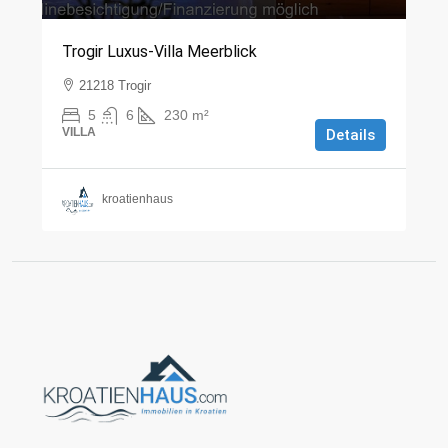
Trogir Luxus-Villa Meerblick
21218 Trogir
5
6
230
m²
VILLA
Details
kroatienhaus