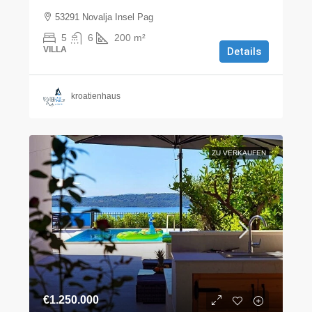
53291 Novalja Insel Pag
5
6
200
m²
VILLA
Details
kroatienhaus
ZU VERKAUFEN
€1.250.000