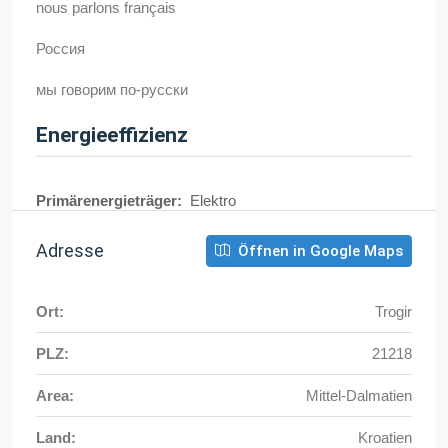
nous parlons français
Россия
мы говорим по-русски
Energieeffizienz
Primärenergieträger:
Elektro
Adresse
Öffnen in Google Maps
Ort:
Trogir
PLZ:
21218
Area:
Mittel-Dalmatien
Land:
Kroatien