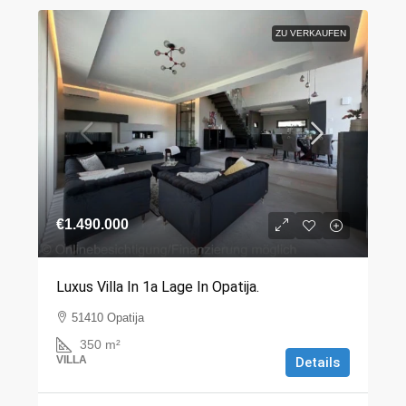
ZU VERKAUFEN
€1.490.000
Luxus Villa In 1a Lage In Opatija.
51410 Opatija
350
m²
VILLA
Details