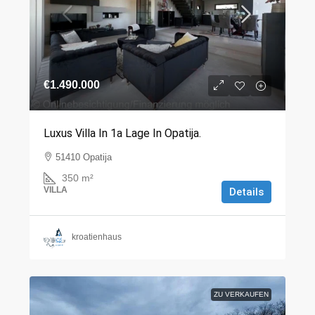
€1.490.000
Luxus Villa In 1a Lage In Opatija.
51410 Opatija
350
m²
VILLA
Details
kroatienhaus
ZU VERKAUFEN