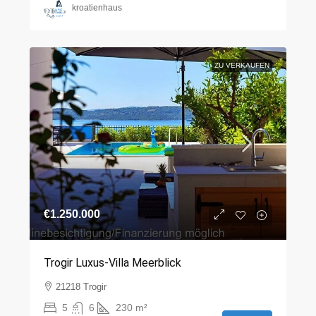
kroatienhaus
ZU VERKAUFEN
€1.250.000
Trogir Luxus-Villa Meerblick
21218 Trogir
5
6
230
m²