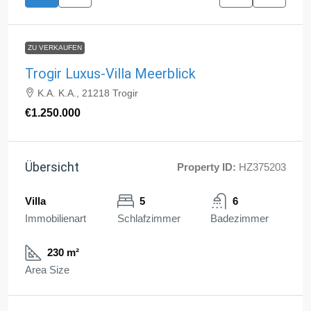
ZU VERKAUFEN
Trogir Luxus-Villa Meerblick
K.A. K.A., 21218 Trogir
€1.250.000
Übersicht
Property ID:
HZ375203
Villa
5
6
Immobilienart
Schlafzimmer
Badezimmer
230 m²
Area Size