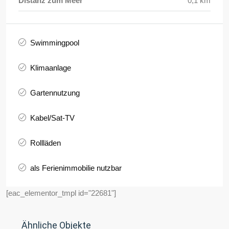
Distanz zum Meer
0,1 km
Swimmingpool
Klimaanlage
Gartennutzung
Kabel/Sat-TV
Rollläden
als Ferienimmobilie nutzbar
[eac_elementor_tmpl id="22681"]
Ähnliche Objekte