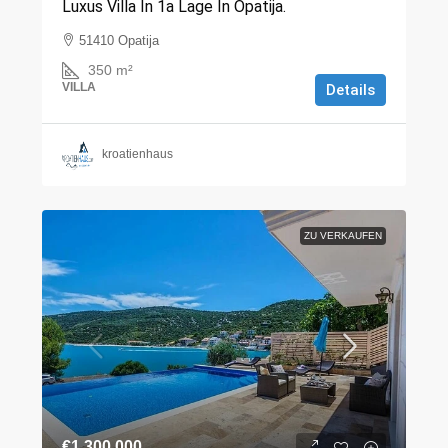
Luxus Villa In 1a Lage In Opatija.
51410 Opatija
350
m²
VILLA
Details
kroatienhaus
ZU VERKAUFEN
€1.300.000