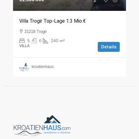
Villa Trogir Top-Lage 1.3 Mio.€
21218 Trogir
5
6
240
m²
VILLA
Details
kroatienhaus