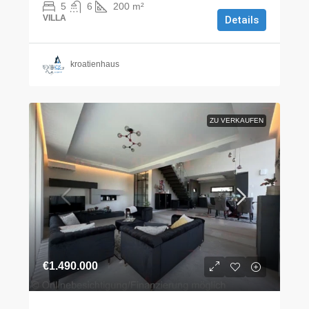
5
6
200
m²
VILLA
Details
kroatienhaus
ZU VERKAUFEN
€1.490.000