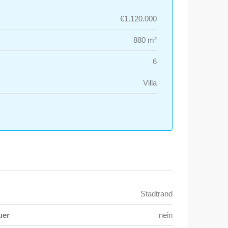
€1.120.000
880 m²
6
Villa
Stadtrand
uer
nein