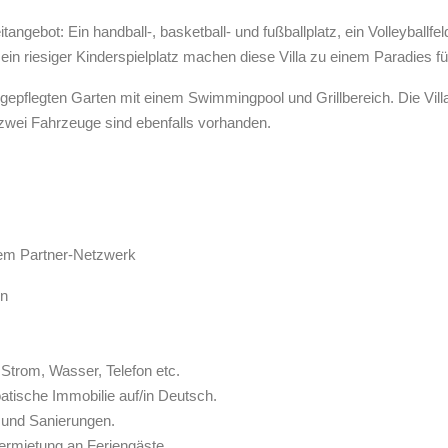
tangebot: Ein handball-, basketball- und fußballplatz, ein Volleyballf
ein riesiger Kinderspielplatz machen diese Villa zu einem Paradies für
pflegten Garten mit einem Swimmingpool und Grillbereich. Die Villa i
zwei Fahrzeuge sind ebenfalls vorhanden.
rem Partner-Netzwerk
en
Strom, Wasser, Telefon etc.
atische Immobilie auf/in Deutsch.
 und Sanierungen.
ermietung an Feriengäste.