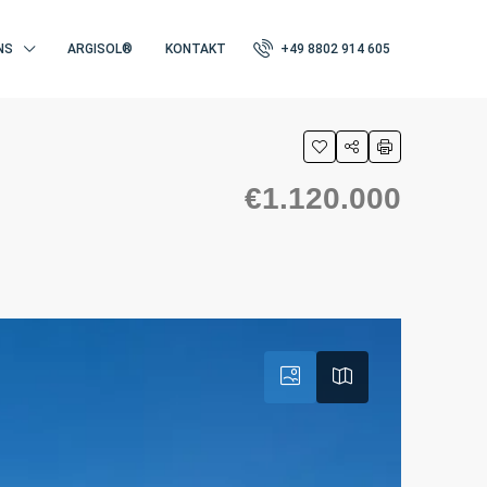
NS
ARGISOL®
KONTAKT
+49 8802 914 605
€1.120.000