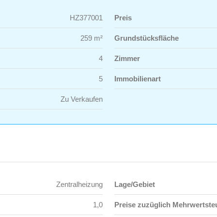
HZ377001
Preis
259 m²
Grundstücksfläche
4
Zimmer
5
Immobilienart
Zu Verkaufen
Zentralheizung
Lage/Gebiet
1,0
Preise zuzüglich Mehrwertste