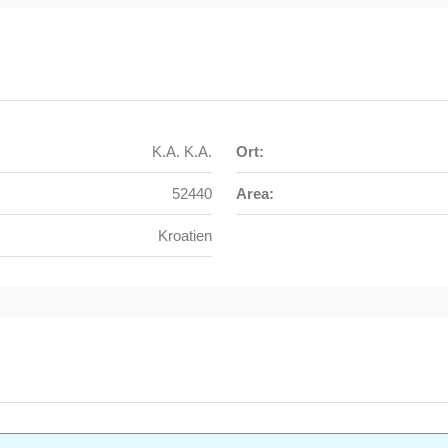
K.A. K.A.
Ort:
52440
Area:
Kroatien