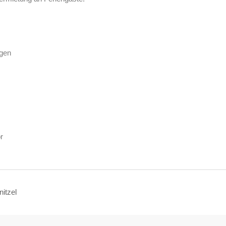
gen
r
itzel