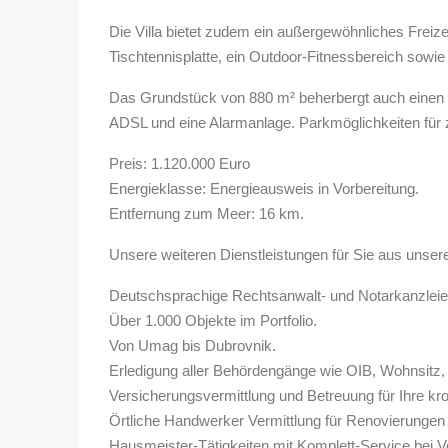
Die Villa bietet zudem ein außergewöhnliches Freizei
Tischtennisplatte, ein Outdoor-Fitnessbereich sowie 
Das Grundstück von 880 m² beherbergt auch einen ge
ADSL und eine Alarmanlage. Parkmöglichkeiten für 
Preis: 1.120.000 Euro
Energieklasse: Energieausweis in Vorbereitung.
Entfernung zum Meer: 16 km.
Unsere weiteren Dienstleistungen für Sie aus unse
Deutschsprachige Rechtsanwalt- und Notarkanzlei
Über 1.000 Objekte im Portfolio.
Von Umag bis Dubrovnik.
Erledigung aller Behördengänge wie OIB, Wohnsitz, 
Versicherungsvermittlung und Betreuung für Ihre kro
Örtliche Handwerker Vermittlung für Renovierungen
Hausmeister-Tätigkeiten mit Komplett-Service bei V