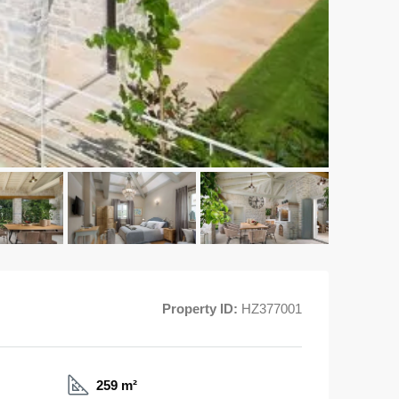
Property ID:
HZ377001
259 m²