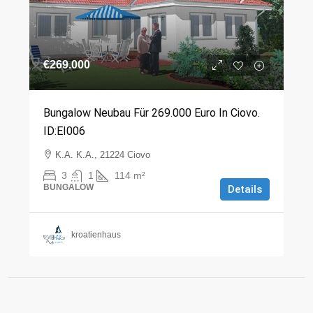
€269.000
Bungalow Neubau Für 269.000 Euro In Ciovo.
ID:EI006
K.A. K.A., 21224 Ciovo
3
1
114
m²
BUNGALOW
Details
kroatienhaus