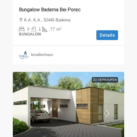
Bungalow Baderna Bei Porec
K.A. K.A., 52445 Baderna
3
1
77
m²
BUNGALOW
Details
kroatienhaus
ZU VERKAUFEN