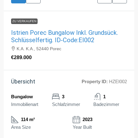
ZU VERKAUFEN
Istrien Porec Bungalow Inkl. Grundsück.
Schlüsselfertig. ID-Code:EI002
K.A. K.A., 52440 Porec
€289.000
Übersicht
Property ID:
HZEI002
Bungalow
3
1
Immobilienart
Schlafzimmer
Badezimmer
114 m²
2023
Area Size
Year Built