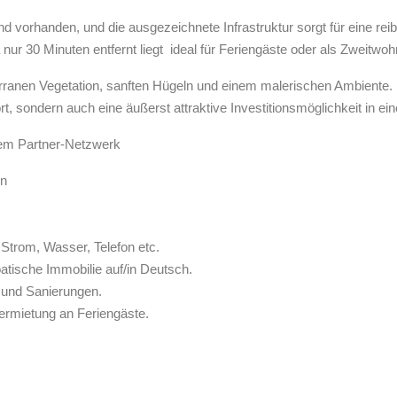
 vorhanden, und die ausgezeichnete Infrastruktur sorgt für eine rei
ur 30 Minuten entfernt liegt  ideal für Feriengäste oder als Zweitwoh
rranen Vegetation, sanften Hügeln und einem malerischen Ambiente. 
t, sondern auch eine äußerst attraktive Investitionsmöglichkeit in ei
rem Partner-Netzwerk
en
Strom, Wasser, Telefon etc.
atische Immobilie auf/in Deutsch.
 und Sanierungen.
ermietung an Feriengäste.