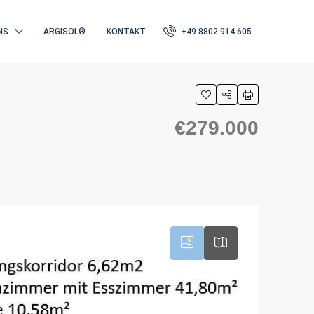
NS
ARGISOL®
KONTAKT
+49 8802 914 605
€279.000