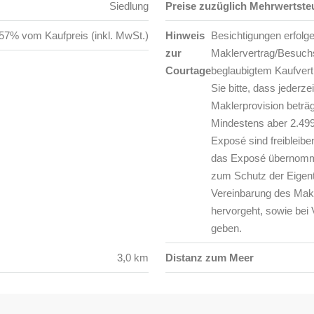
Siedlung
Preise zuzüglich Mehrwertste
57% vom Kaufpreis (inkl. MwSt.)
Hinweis
Besichtigungen erfolg
zur
Maklervertrag/Besuchsau
Courtage
beglaubigtem Kaufvertr
Sie bitte, dass jederze
Maklerprovision beträ
Mindestens aber 2.499
Exposé sind freiblei
das Exposé übernomme
zum Schutz der Eigent
Vereinbarung des Makl
hervorgeht, sowie bei
geben.
3,0 km
Distanz zum Meer