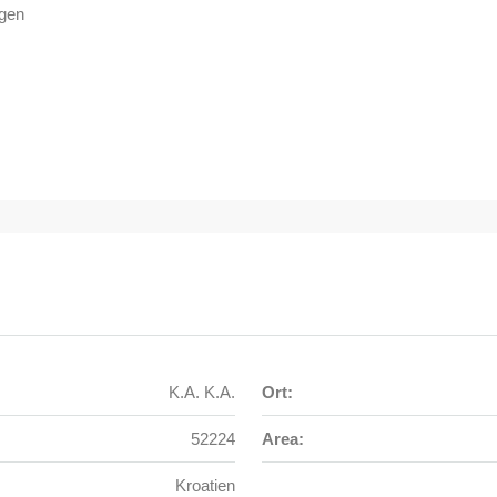
gen
K.A. K.A.
Ort:
52224
Area:
Kroatien