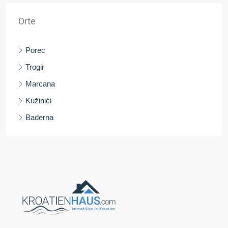
Orte
Porec
Trogir
Marcana
Kužinići
Baderna