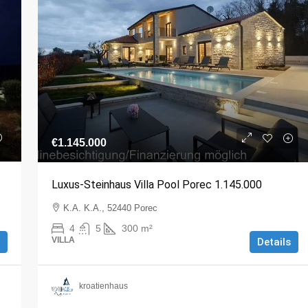
€1.145.000
Luxus-Steinhaus Villa Pool Porec 1.145.000
K.A. K.A., 52440 Porec
4
5
300
m²
VILLA
Details
kroatienhaus