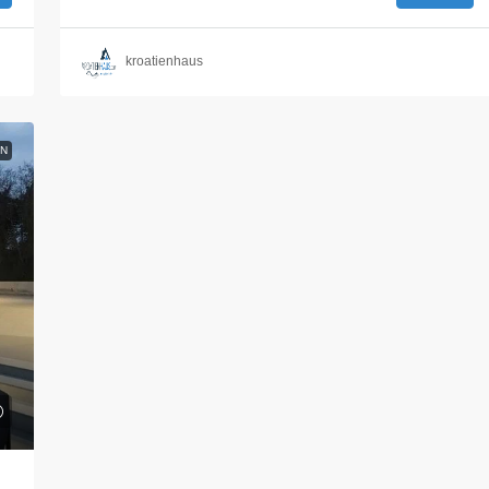
kroatienhaus
N