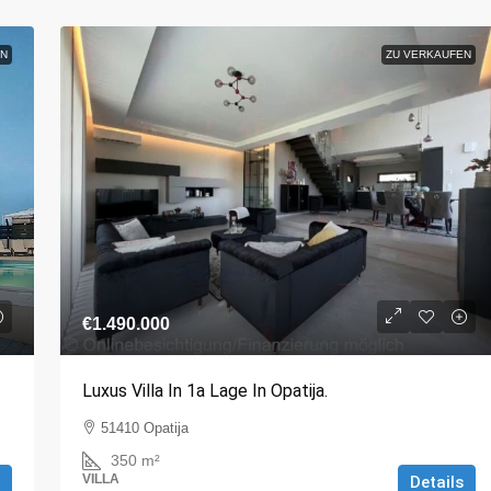
N
ZU VERKAUFEN
€1.490.000
Luxus Villa In 1a Lage In Opatija.
51410 Opatija
350
m²
VILLA
Details