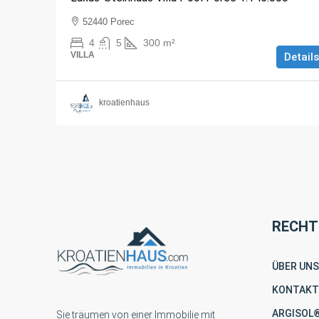
52440 Porec
4
5
300
m²
VILLA
Details
kroatienhaus
RECHT
ÜBER UNS
KONTAKT
ARGISOL
Sie träumen von einer Immobilie mit