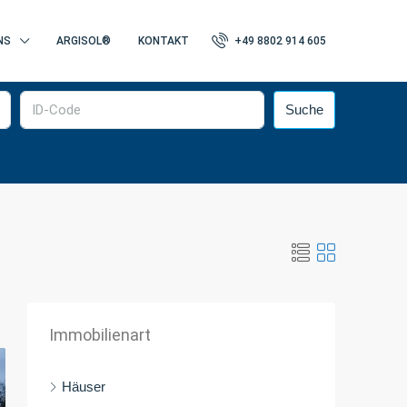
NS
ARGISOL®
KONTAKT
+49 8802 914 605
Suche
Immobilienart
Häuser