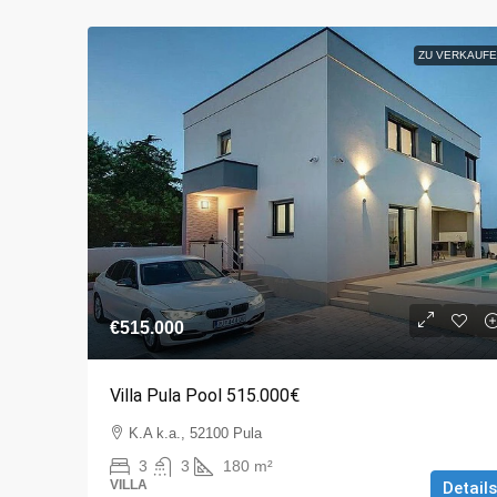
ZU VERKAUFE
€515.000
Villa Pula Pool 515.000€
K.A k.a., 52100 Pula
3
3
180
m²
VILLA
Details