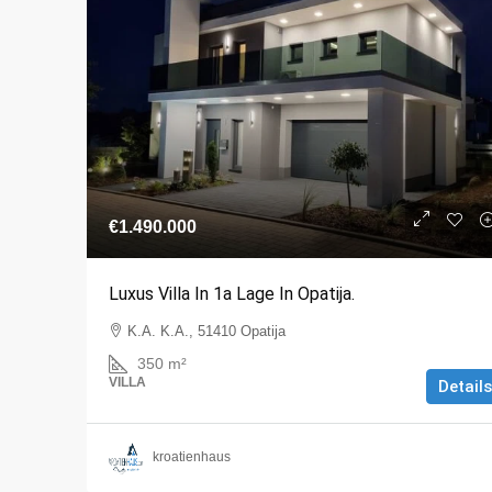
€1.490.000
Luxus Villa In 1a Lage In Opatija.
K.A. K.A., 51410 Opatija
350
m²
VILLA
Details
kroatienhaus