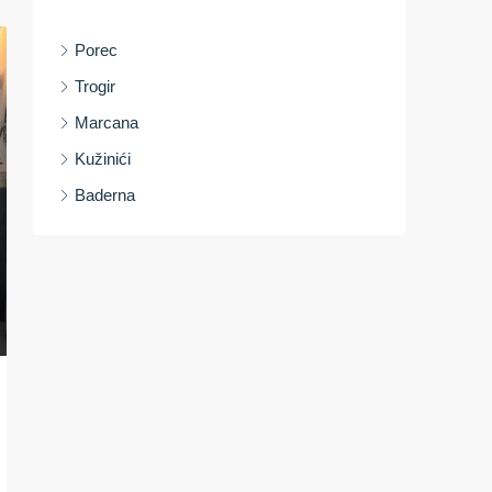
Porec
Trogir
Marcana
Kužinići
Baderna