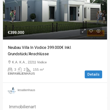
€399.000
Neubau Villa In Vodice 399.000€ Inkl.
Grundstück/Anschlüsse
K.A. K.A., 22211 Vodice
3
2
155
m²
EINFAMILIENHAUS
Details
kroatienhaus
Immobilienart