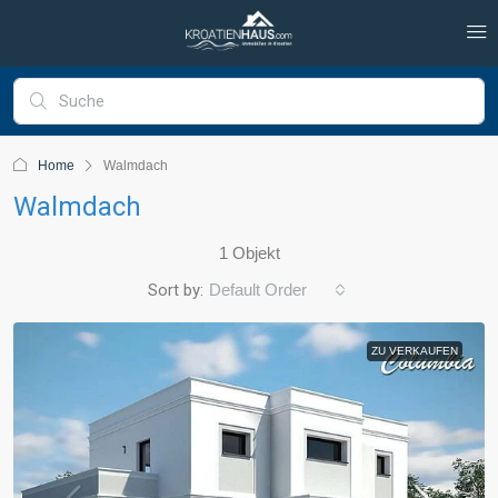
Home
Walmdach
Walmdach
1 Objekt
Sort by:
Default Order
ZU VERKAUFEN