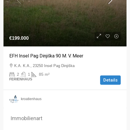
€199.000
EFH Insel Pag Dinjiška 90 M. V. Meer
K.A. K.A., 23250 Insel Pag Dinjiška
2
1
85
m²
FERIENHAUS
Details
kroatienhaus
Immobilienart