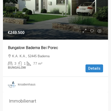
€249.500
Bungalow Baderna Bei Porec
K.A. K.A., 52445 Baderna
3
1
77
m²
BUNGALOW
Details
kroatienhaus
Immobilienart