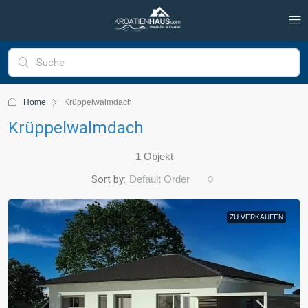
Home
Krüppelwalmdach
Krüppelwalmdach
1 Objekt
Sort by:
Default Order
ZU VERKAUFEN