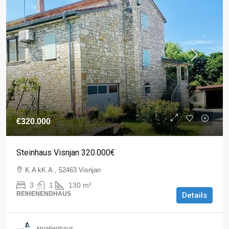
€320.000
Steinhaus Visnjan 320.000€
K.A kK.A., 52463 Visnjan
3
1
130
m²
REIHENENDHAUS
Details
kroatienhaus