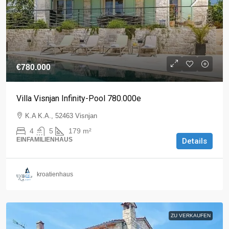
€780.000
Villa Visnjan Infinity-Pool 780.000e
K.A K.A., 52463 Visnjan
4
5
179
m²
EINFAMILIENHAUS
Details
kroatienhaus
ZU VERKAUFEN