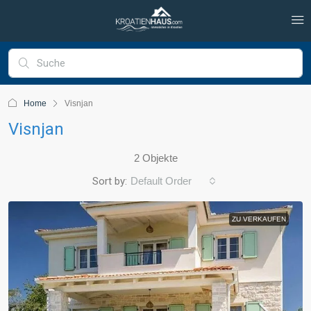
Home
Visnjan
Visnjan
2 Objekte
Sort by:
Default Order
ZU VERKAUFEN