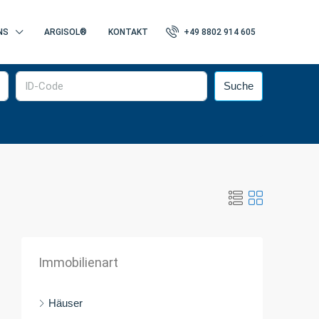
NS
ARGISOL®
KONTAKT
+49 8802 914 605
Suche
Immobilienart
Häuser