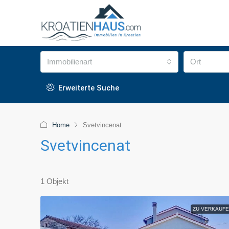
Immobilienart
Ort
Erweiterte Suche
Home
Svetvincenat
Svetvincenat
1 Objekt
ZU VERKAUFE