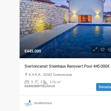
€445.000
Svetvincenat Steinhaus Renovert Pool 445.000€
K.A K.A., 52342 Svetvincenat
3
3
170
m²
REIHENMITTELHAUS
Details
kroatienhaus