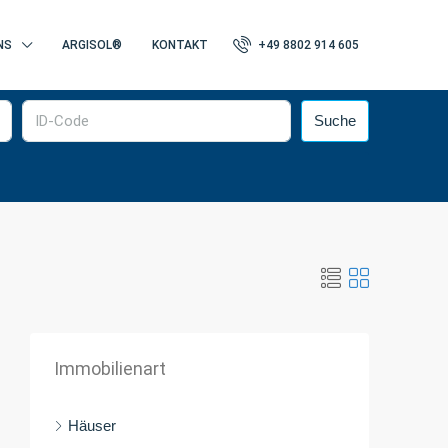
NS
ARGISOL®
KONTAKT
+49 8802 914 605
Suche
Immobilienart
Häuser