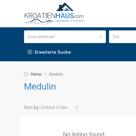
Immobilienart
Ort
Erweiterte Suche
Home
Medulin
Medulin
Sort by:
Default Order
No listing found.