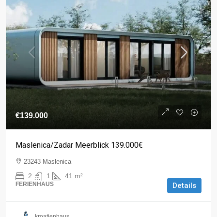
€139.000
Maslenica/Zadar Meerblick 139.000€
23243 Maslenica
2
1
41
m²
FERIENHAUS
Details
kroatienhaus