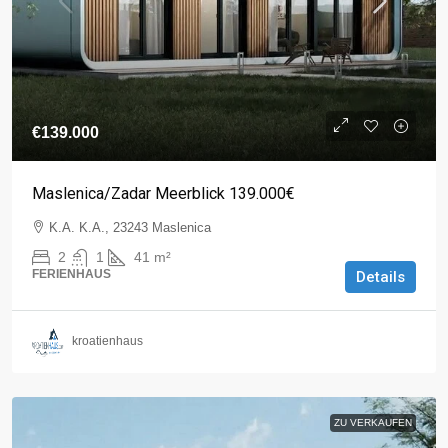
€139.000
Maslenica/Zadar Meerblick 139.000€
K.A. K.A., 23243 Maslenica
2
1
41
m²
FERIENHAUS
Details
kroatienhaus
ZU VERKAUFEN