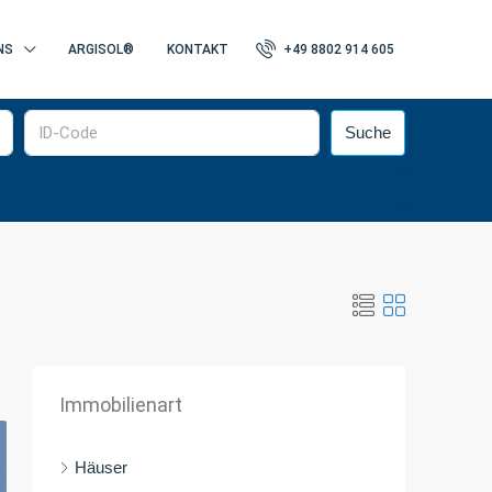
NS
ARGISOL®
KONTAKT
+49 8802 914 605
Suche
Immobilienart
Häuser