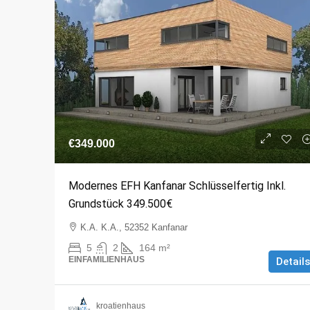
€349.000
Modernes EFH Kanfanar Schlüsselfertig Inkl.
Grundstück 349.500€
K.A. K.A., 52352 Kanfanar
5
2
164
m²
EINFAMILIENHAUS
Details
kroatienhaus