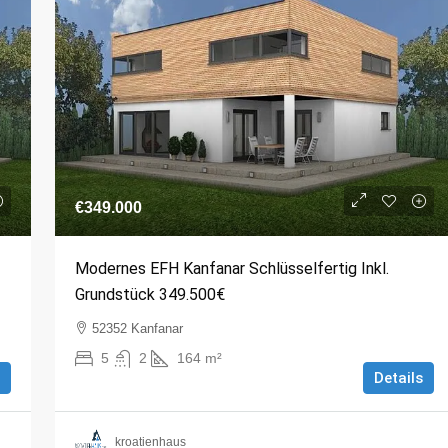
€349.000
Modernes EFH Kanfanar Schlüsselfertig Inkl.
Grundstück 349.500€
52352 Kanfanar
5
2
164
m²
Details
kroatienhaus