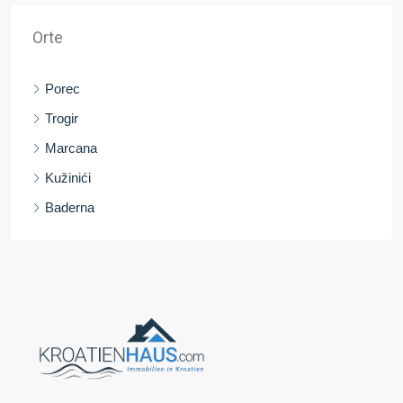
Orte
Porec
Trogir
Marcana
Kužinići
Baderna