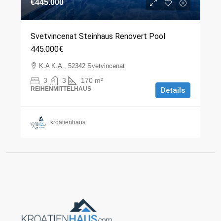
€445.000
Svetvincenat Steinhaus Renovert Pool
445.000€
K.A K.A., 52342 Svetvincenat
3
3
170
m²
REIHENMITTELHAUS
Details
kroatienhaus