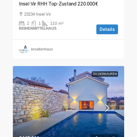
Insel Vir RHH Top-Zustand 220.000€
23234 Insel Vir
2
1
110
m²
REIHENMITTELHAUS
Details
kroatienhaus
ZU VERKAUFEN